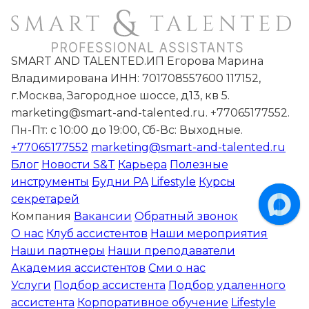
SMART AND TALENTED.ИП Егорова Марина
Владимирована ИНН: 701708557600 117152,
г.Москва, Загородное шоссе, д13, кв 5.
marketing@smart-and-talented.ru. +77065177552.
Пн-Пт: с 10:00 до 19:00, Сб-Вс: Выходные.
+77065177552
marketing@smart-and-talented.ru
Блог
Новости S&T
Карьера
Полезные
инструменты
Будни PA
Lifestyle
Курсы
секретарей
Компания
Вакансии
Обратный звонок
О нас
Клуб ассистентов
Наши мероприятия
Наши партнеры
Наши преподаватели
Академия ассистентов
Сми о нас
Услуги
Подбор ассистента
Подбор удаленного
ассистента
Корпоративное обучение
Lifestyle