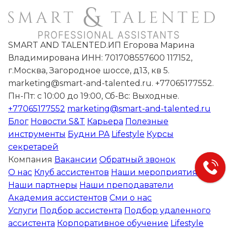
SMART AND TALENTED.ИП Егорова Марина
Владимирована ИНН: 701708557600 117152,
г.Москва, Загородное шоссе, д13, кв 5.
marketing@smart-and-talented.ru. +77065177552.
Пн-Пт: с 10:00 до 19:00, Сб-Вс: Выходные.
+77065177552
marketing@smart-and-talented.ru
Блог
Новости S&T
Карьера
Полезные
инструменты
Будни PA
Lifestyle
Курсы
секретарей
Компания
Вакансии
Обратный звонок
О нас
Клуб ассистентов
Наши мероприятия
Наши партнеры
Наши преподаватели
Академия ассистентов
Сми о нас
Услуги
Подбор ассистента
Подбор удаленного
ассистента
Корпоративное обучение
Lifestyle