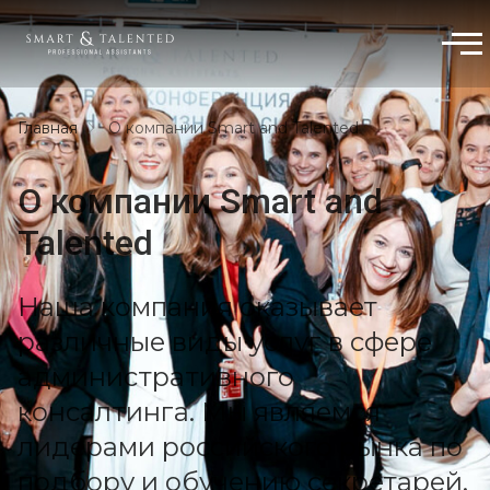
Главная
О компании Smart and Talented
О компании Smart and
Talented
Наша компания оказывает
различные виды услуг в сфере
административного
консалтинга. Мы являемся
лидерами российского рынка по
подбору и обучению секретарей,